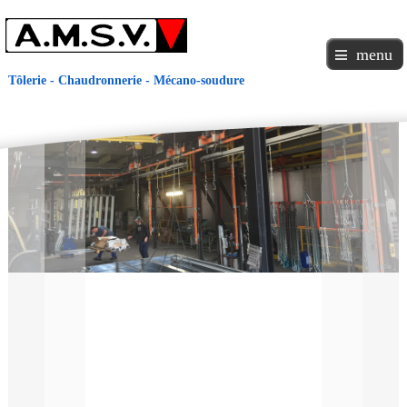
menu
Tôlerie - Chaudronnerie - Mécano-soudure